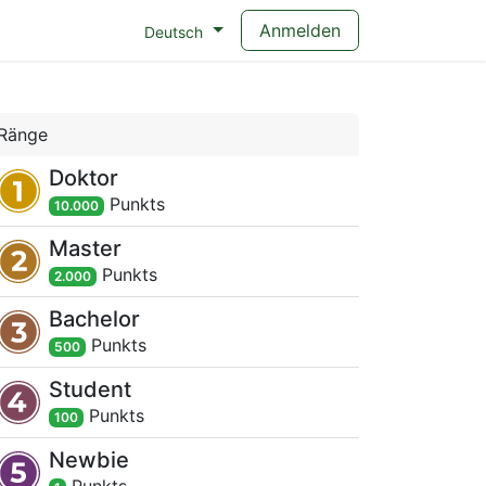
Anmelden
Deutsch
Ränge
Doktor
Punkt
s
10.000
Master
Punkt
s
2.000
Bachelor
Punkt
s
500
Student
Punkt
s
100
Newbie