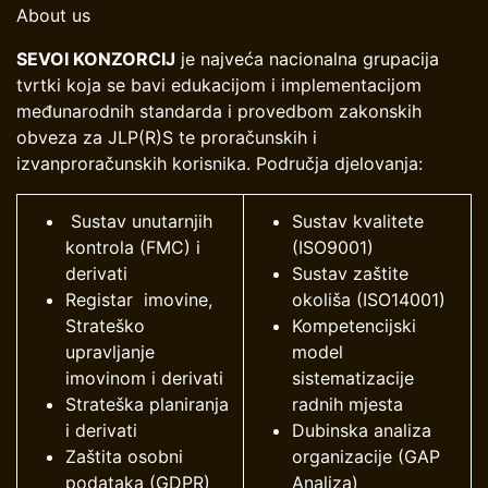
About us
SEVOI KONZORCIJ
je najveća nacionalna grupacija
tvrtki koja se bavi edukacijom i implementacijom
međunarodnih standarda i provedbom zakonskih
obveza za JLP(R)S te proračunskih i
izvanproračunskih korisnika. Područja djelovanja:
Sustav unutarnjih
Sustav kvalitete
kontrola (FMC) i
(ISO9001)
derivati
Sustav zaštite
Registar imovine,
okoliša (ISO14001)
Strateško
Kompetencijski
upravljanje
model
imovinom i derivati
sistematizacije
Strateška planiranja
radnih mjesta
i derivati
Dubinska analiza
Zaštita osobni
organizacije (GAP
podataka (GDPR)
Analiza)